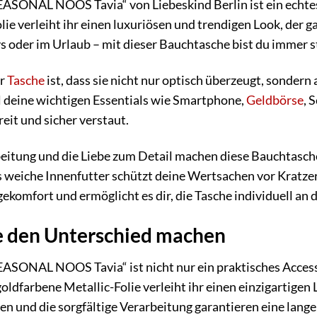
SONAL NOOS Tavia“ von Liebeskind Berlin ist ein echtes M
ie verleiht ihr einen luxuriösen und trendigen Look, der gar
 oder im Urlaub – mit dieser Bauchtasche bist du immer st
er
Tasche
ist, dass sie nicht nur optisch überzeugt, sondern 
ll deine wichtigen Essentials wie Smartphone,
Geldbörse
, 
eit und sicher verstaut.
itung und die Liebe zum Detail machen diese Bauchtasche
s weiche Innenfutter schützt deine Wertsachen vor Kratze
gekomfort und ermöglicht es dir, die Tasche individuell an
ie den Unterschied machen
SONAL NOOS Tavia“ ist nicht nur ein praktisches Accesso
goldfarbene Metallic-Folie verleiht ihr einen einzigartigen
en und die sorgfältige Verarbeitung garantieren eine lan