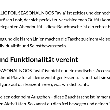
IC FOIL SEASONAL NOOS Tavia“ ist zeitlos und dennoch m
rösen Look, der sich perfekt zu verschiedenen Outfits komb
leganten Abendoutfit – diese Bauchtasche ist ein echter 
g und die klaren Linien machen die Tasche zu einem vielseit
ndividualität und Selbstbewusstsein.
und Funktionalität vereint
SONAL NOOS Tavia“ ist nicht nur ein modisches Accessoir
chend Platz für all deine wichtigen Essentials und hält sie s
 ganz auf das konzentrieren, was wirklich zählt.
isen oder beim Ausgehen – diese Bauchtasche ist immer an 
nen Aktivitäten. So kannst du dich frei bewegen und deinen 