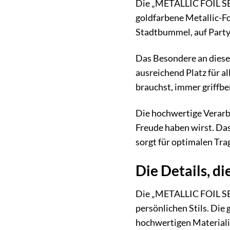
Die „METALLIC FOIL SEA
goldfarbene Metallic-Fol
Stadtbummel, auf Partys
Das Besondere an dies
ausreichend Platz für a
brauchst, immer griffber
Die hochwertige Verarbe
Freude haben wirst. Da
sorgt für optimalen Tra
Die Details, d
Die „METALLIC FOIL SEA
persönlichen Stils. Die 
hochwertigen Materiali