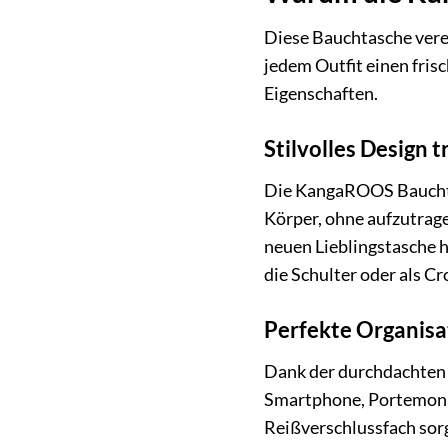
Diese Bauchtasche verei
jedem Outfit einen fris
Eigenschaften.
Stilvolles Design t
Die KangaROOS Bauchtasc
Körper, ohne aufzutrage
neuen Lieblingstasche h
die Schulter oder als C
Perfekte Organisat
Dank der durchdachten 
Smartphone, Portemonnai
Reißverschlussfach sorg