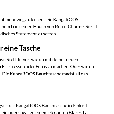
nicht mehr wegzudenken. Die KangaROOS
einem Look einen Hauch von Retro-Charme. Sie ist
odisches Statement zu setzen.
r eine Tasche
t. Stell dir vor, wie du mit deiner neuen
m Eis zu essen oder Fotos zu machen. Oder wie du
n. Die KangaROOS Bauchtasche macht all das
ägst – die KangaROOS Bauchtasche in Pink ist
leid oder sogar zu einem eleganten Blazer. Lass