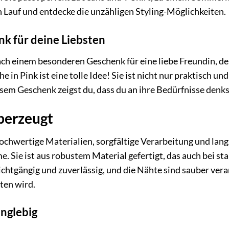
en Lauf und entdecke die unzähligen Styling-Möglichkeiten.
nk für deine Liebsten
ach einem besonderen Geschenk für eine liebe Freundin, d
 Pink ist eine tolle Idee! Sie ist nicht nur praktisch und
em Geschenk zeigst du, dass du an ihre Bedürfnisse denkst 
überzeugt
chwertige Materialien, sorgfältige Verarbeitung und lang
e. Sie ist aus robustem Material gefertigt, das auch bei s
chtgängig und zuverlässig, und die Nähte sind sauber verar
ten wird.
anglebig