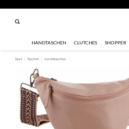
Zum
Inhalt
springen
HANDTASCHEN
CLUTCHES
SHOPPER
Start
»
Taschen
»
Gürteltaschen