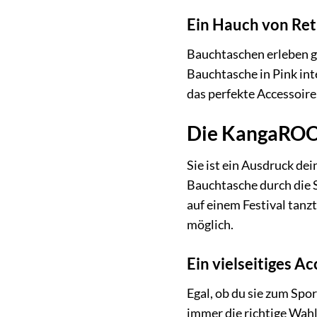
Ein Hauch von Re
Bauchtaschen erleben 
Bauchtasche in Pink int
das perfekte Accessoire
Die KangaROOS
Sie ist ein Ausdruck dei
Bauchtasche durch die S
auf einem Festival tan
möglich.
Ein vielseitiges A
Egal, ob du sie zum Spo
immer die richtige Wahl