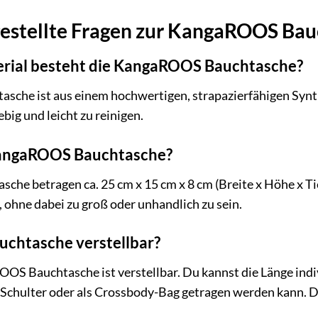
gestellte Fragen zur KangaROOS Bau
rial besteht die KangaROOS Bauchtasche?
che ist aus einem hochwertigen, strapazierfähigen Synthe
big und leicht zu reinigen.
 KangaROOS Bauchtasche?
he betragen ca. 25 cm x 15 cm x 8 cm (Breite x Höhe x Tiefe
ohne dabei zu groß oder unhandlich zu sein.
auchtasche verstellbar?
OOS Bauchtasche ist verstellbar. Du kannst die Länge ind
 Schulter oder als Crossbody-Bag getragen werden kann. D