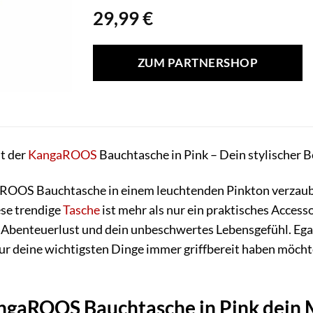
29,99
€
ZUM PARTNERSHOP
it der
KangaROOS
Bauchtasche in Pink – Dein stylischer Be
aROOS Bauchtasche in einem leuchtenden Pinkton verzaub
se trendige
Tasche
ist mehr als nur ein praktisches Accesso
e Abenteuerlust und dein unbeschwertes Lebensgefühl. Egal,
nur deine wichtigsten Dinge immer griffbereit haben möch
gaROOS Bauchtasche in Pink dein M