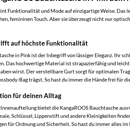
nt Funktionalität und Mode auf einzigartige Weise. Das le
chen, femininen Touch. Aber sie überzeugt nicht nur optisc
rifft auf höchste Funktionalität
he in Pink ist der Inbegriff von lässiger Eleganz. Ihr s
n. Das hochwertige Material ist strapazierfähig und leicht 
aben wirst. Der verstellbare Gurt sorgt für optimalen Trag
rossbody-Bag trägst. So hast du immer die Hände frei für d
ion für deinen Alltag
Innenaufteilung bietet die KangaROOS Bauchtasche ausreic
e, Schlüssel, Lippenstift und andere Kleinigkeiten finden
en für Ordnung und Sicherheit. So hast du immer alles im B