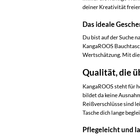
deiner Kreativität frei
Das ideale Gesche
Du bist auf der Suche n
KangaROOS Bauchtasche in
Wertschätzung. Mit dies
Qualität, die 
KangaROOS steht für ho
bildet da keine Ausnahm
Reißverschlüsse sind lei
Tasche dich lange beglei
Pflegeleicht und l