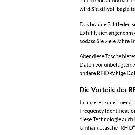
einem Unikat und verle
wird Sie stilvoll beglei
Das braune Echtleder, s
Es fühlt sich angenehm 
sodass Sie viele Jahre
Aber diese Tasche biete
Daten vor unbefugtem A
andere RFID-fähige Dok
Die Vorteile der 
In unserer zunehmend di
Frequency Identificatio
diese Technologie auch 
Umhängetasche „RFID“ b