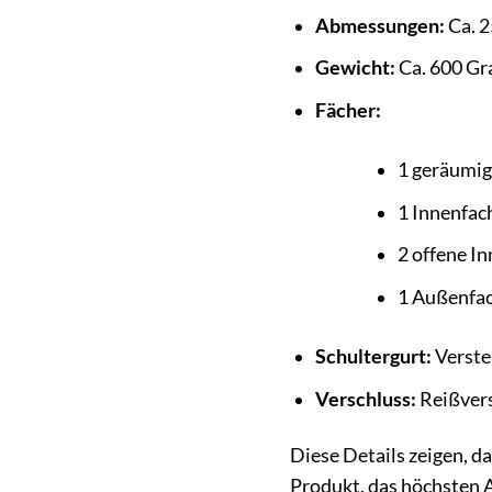
Abmessungen:
Ca. 2
Gewicht:
Ca. 600 G
Fächer:
1 geräumi
1 Innenfac
2 offene I
1 Außenfac
Schultergurt:
Verste
Verschluss:
Reißver
Diese Details zeigen, d
Produkt, das höchsten A