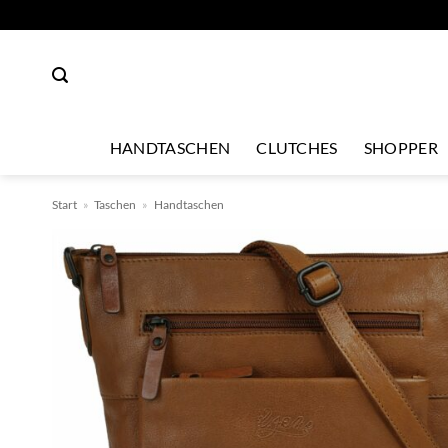
Zum
Inhalt
springen
HANDTASCHEN
CLUTCHES
SHOPPER
Start
»
Taschen
»
Handtaschen