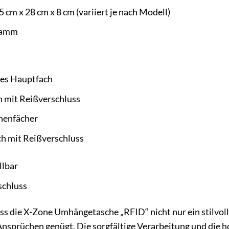
5 cm x 28 cm x 8 cm (variiert je nach Modell)
ramm
ges Hauptfach
h mit Reißverschluss
nnenfächer
h mit Reißverschluss
llbar
schluss
ass die X-Zone Umhängetasche „RFID“ nicht nur ein stilvoll
nsprüchen genügt. Die sorgfältige Verarbeitung und die h