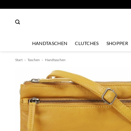
Zum
Inhalt
springen
HANDTASCHEN
CLUTCHES
SHOPPER
Start
»
Taschen
»
Handtaschen