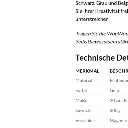
Schwarz, Grau und Beige
Sie Ihrer Kreativität f
unterstreichen.
Tragen Sie die WouWou A
Selbstbewusstsein stärk
Technische Det
MERKMAL
BESCH
Material
Echtlede
Farbe
Gelb
Maße
20 cm (Br
Gewicht
300 g
Verschluss
Magnetve