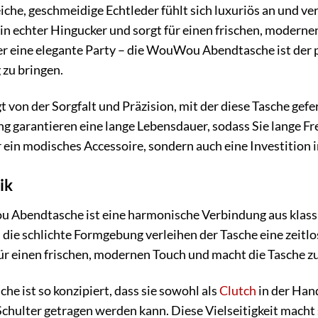
iche, geschmeidige Echtleder fühlt sich luxuriös an und ver
ein echter Hingucker und sorgt für einen frischen, modern
der eine elegante Party – die WouWou Abendtasche ist der p
 zu bringen.
t von der Sorgfalt und Präzision, mit der diese Tasche gef
ung garantieren eine lange Lebensdauer, sodass Sie lange
r ein modisches Accessoire, sondern auch eine Investition i
ik
 Abendtasche ist eine harmonische Verbindung aus klas
 die schlichte Formgebung verleihen der Tasche eine zeitl
ür einen frischen, modernen Touch und macht die Tasche zu
 ist so konzipiert, dass sie sowohl als
Clutch
in der Hand
Schulter getragen werden kann. Diese Vielseitigkeit macht 