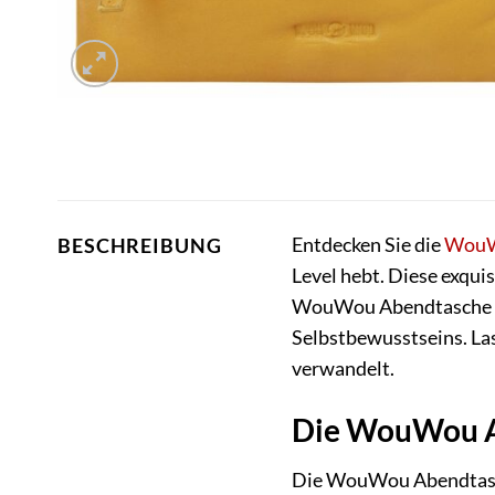
Entdecken Sie die
Wou
BESCHREIBUNG
Level hebt. Diese exqui
WouWou Abendtasche ist 
Selbstbewusstseins. Las
verwandelt.
Die WouWou Ab
Die WouWou Abendtasche