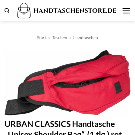
Zum
Inhalt
springen
Start
»
Taschen
»
Handtaschen
URBAN CLASSICS Handtasche
„Unisex Shoulder Bag“, (1 tlg.) rot