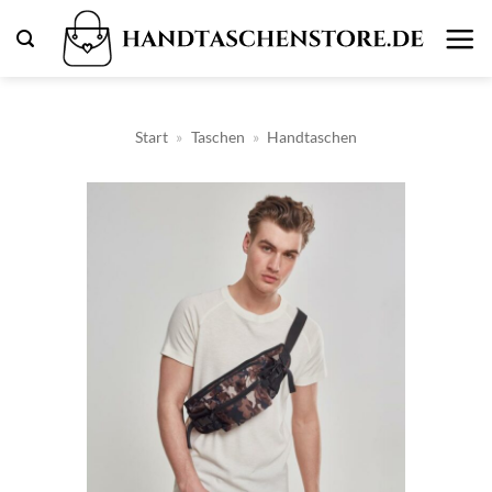
Zum
Inhalt
springen
Start
»
Taschen
»
Handtaschen