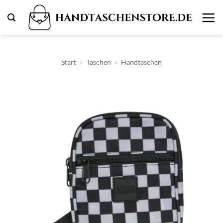
Zum
Inhalt
springen
Start
»
Taschen
»
Handtaschen