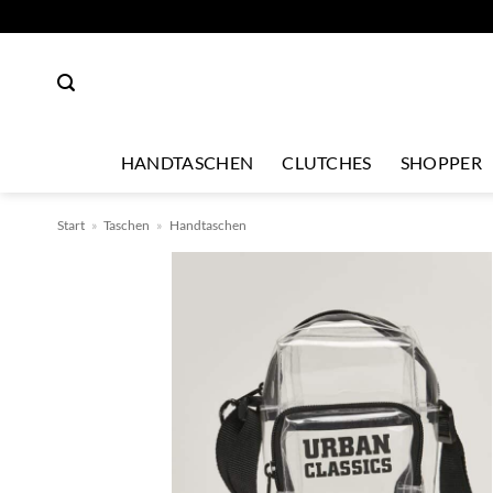
Zum
Inhalt
springen
HANDTASCHEN
CLUTCHES
SHOPPER
Start
»
Taschen
»
Handtaschen