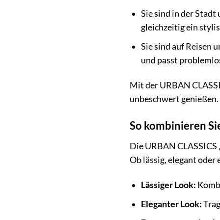
Sie sind in der Stad
gleichzeitig ein styl
Sie sind auf Reisen 
und passt problemlos
Mit der URBAN CLASSICS
unbeschwert genießen.
So kombinieren Si
Die URBAN CLASSICS „Ac
Ob lässig, elegant oder 
Lässiger Look:
Kombin
Eleganter Look:
Trag