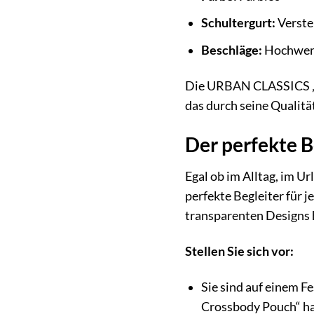
Schultergurt:
Verstel
Beschläge:
Hochwert
Die URBAN CLASSICS „Ac
das durch seine Qualitä
Der perfekte B
Egal ob im Alltag, im 
perfekte Begleiter für j
transparenten Designs h
Stellen Sie sich vor:
Sie sind auf einem F
Crossbody Pouch“ hab