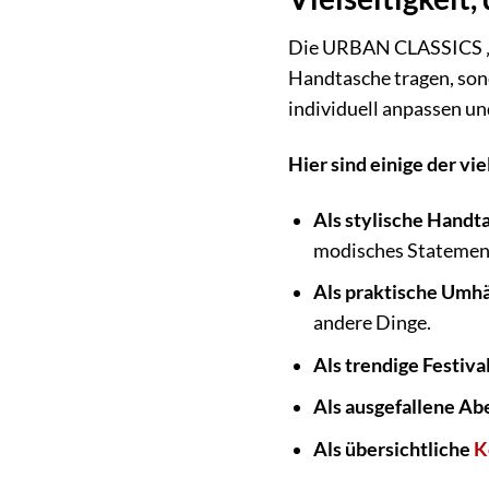
Die URBAN CLASSICS „Acc
Handtasche tragen, son
individuell anpassen un
Hier sind einige der vi
Als stylische Handta
modisches Statemen
Als praktische Umhä
andere Dinge.
Als trendige Festiva
Als ausgefallene Ab
Als übersichtliche
K