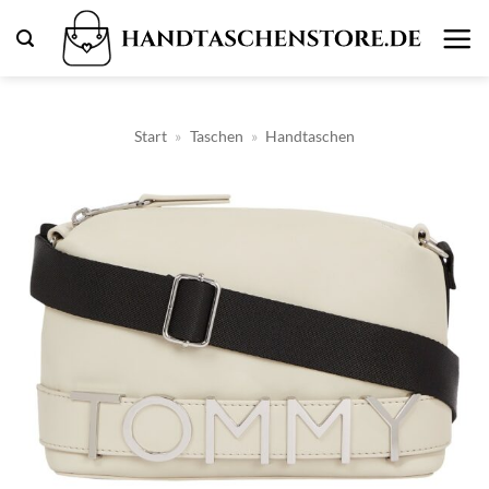
Zum
Inhalt
springen
Start
»
Taschen
»
Handtaschen