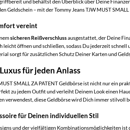
griffbereit und behältst den Überblick über Deine Finanzen
den Geldschein – mit der Tommy Jeans TJW MUST SMALL ZA
mfort vereint
einem
sicheren Reißverschluss
ausgestattet, der Deine Fin
ch leicht öffnen und schließen, sodass Du jederzeit schnel
ial sorgt für zusätzlichen Schutz Deiner Karten und Geld
Luxus für jeden Anlass
ST SMALL ZA PATENT Geldbörse ist nicht nur ein prakti
rfekt zu jedem Outfit und verleiht Deinem Look einen Hauch
n verwendest, diese Geldbörse wird Dich immer stilvoll b
soire für Deinen individuellen Stil
Designs und der vielfältigen Kombinationsmöglichkeiten