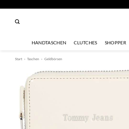
Zum
Inhalt
springen
HANDTASCHEN
CLUTCHES
SHOPPER
Start
»
Taschen
»
Geldbörsen