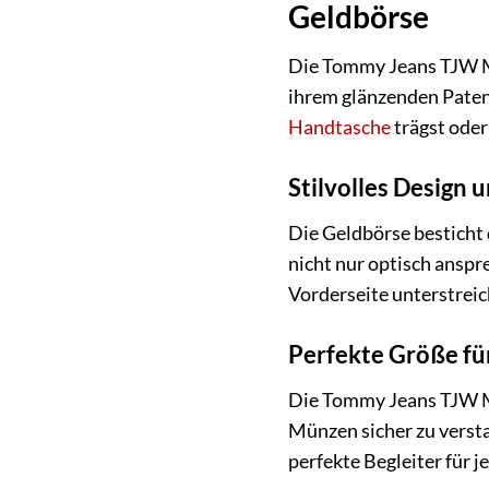
Geldbörse
Die Tommy Jeans TJW MU
ihrem glänzenden Patent-
Handtasche
trägst oder
Stilvolles Design 
Die Geldbörse besticht 
nicht nur optisch anspr
Vorderseite unterstreic
Perfekte Größe für
Die Tommy Jeans TJW M
Münzen sicher zu versta
perfekte Begleiter für j