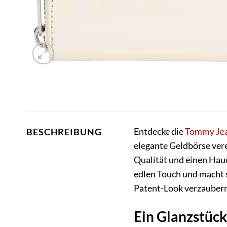
Entdecke die
Tommy Je
BESCHREIBUNG
elegante Geldbörse verei
Qualität und einen Hauc
edlen Touch und macht 
Patent-Look verzaubern
Ein Glanzstüc