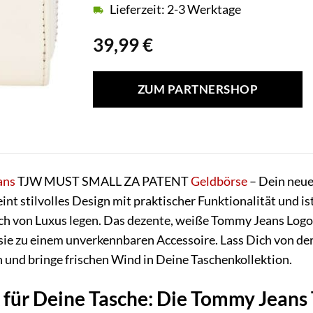
Lieferzeit: 2-3 Werktage
39,99
€
ZUM PARTNERSHOP
ans
TJW MUST SMALL ZA PATENT
Geldbörse
– Dein neuer
nt stilvolles Design mit praktischer Funktionalität und ist
h von Luxus legen. Das dezente, weiße Tommy Jeans Logo a
sie zu einem unverkennbaren Accessoire. Lass Dich von d
 und bringe frischen Wind in Deine Taschenkollektion.
k für Deine Tasche: Die Tommy Je