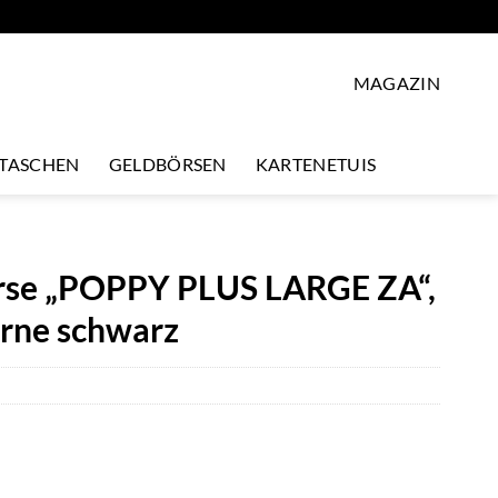
MAGAZIN
LTASCHEN
GELDBÖRSEN
KARTENETUIS
örse „POPPY PLUS LARGE ZA“,
rne schwarz