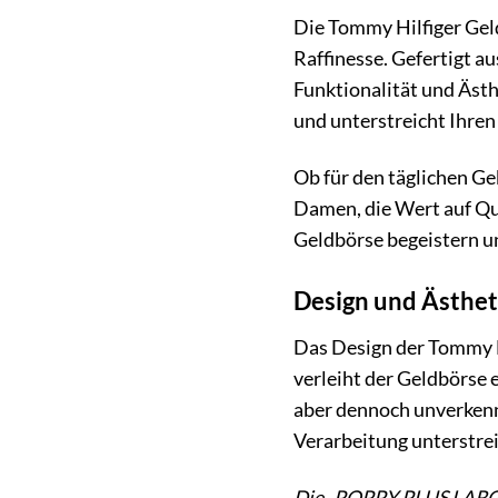
Die Tommy Hilfiger Geld
Raffinesse. Gefertigt a
Funktionalität und Äst
und unterstreicht Ihren
Ob für den täglichen Ge
Damen, die Wert auf Qua
Geldbörse begeistern und
Design und Ästheti
Das Design der Tommy H
verleiht der Geldbörse 
aber dennoch unverkennb
Verarbeitung unterstre
Die „POPPY PLUS LARGE Z