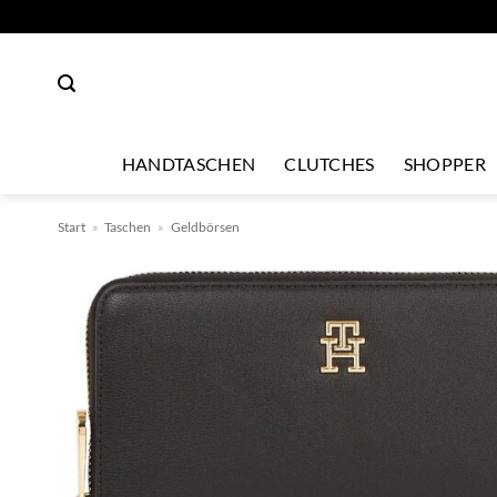
Zum
Inhalt
springen
HANDTASCHEN
CLUTCHES
SHOPPER
Start
»
Taschen
»
Geldbörsen