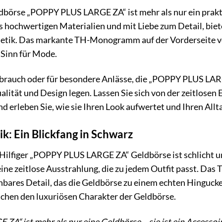
börse „POPPY PLUS LARGE ZA“ ist mehr als nur ein praktis
us hochwertigen Materialien und mit Liebe zum Detail, bie
hetik. Das markante TH-Monogramm auf der Vorderseite ve
 Sinn für Mode.
brauch oder für besondere Anlässe, die „POPPY PLUS LARGE
lität und Design legen. Lassen Sie sich von der zeitlosen
 erleben Sie, wie sie Ihren Look aufwertet und Ihren Allta
k: Ein Blickfang in Schwarz
ilfiger „POPPY PLUS LARGE ZA“ Geldbörse ist schlicht und
eine zeitlose Ausstrahlung, die zu jedem Outfit passt. Das
ares Detail, das die Geldbörse zu einem echten Hingucker
ichen den luxuriösen Charakter der Geldbörse.
A“ ist mehr als nur eine Geldbörse – sie ist ein Accessoire