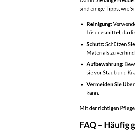
Damit Sie lange Freude 
sind einige Tipps, wie S
Reinigung:
Verwenden
Lösungsmittel, da di
Schutz:
Schützen Sie
Materials zu verhind
Aufbewahrung:
Bewa
sie vor Staub und Kr
Vermeiden Sie Überf
kann.
Mit der richtigen Pfle
FAQ – Häufig 