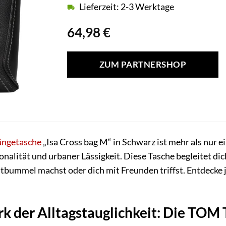
Lieferzeit: 2-3 Werktage
64,98
€
ZUM PARTNERSHOP
ngetasche
„Isa Cross bag M“ in Schwarz ist mehr als nur e
nalität und urbaner Lässigkeit. Diese Tasche begleitet dich
dtbummel machst oder dich mit Freunden triffst. Entdecke j
k der Alltagstauglichkeit: Die TOM