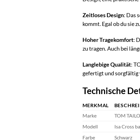
Zeitloses Design
: Das 
kommt. Egal ob du sie z
Hoher Tragekomfort
: 
zu tragen. Auch bei läng
Langlebige Qualität
: T
gefertigt und sorgfältig
Technische Det
MERKMAL
BESCHRE
Marke
TOM TAIL
Modell
Isa Cross b
Farbe
Schwarz