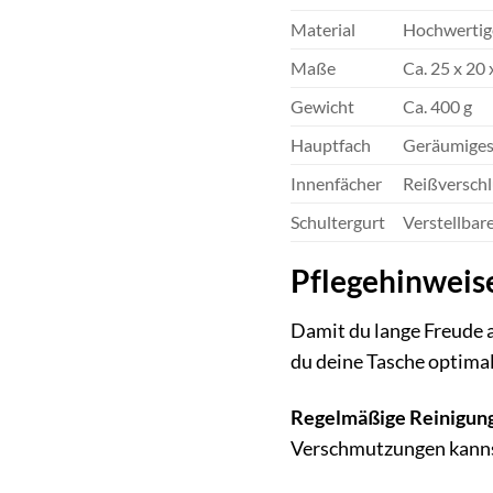
Material
Hochwertige
Maße
Ca. 25 x 20 
Gewicht
Ca. 400 g
Hauptfach
Geräumiges 
Innenfächer
Reißverschl
Schultergurt
Verstellbar
Pflegehinweis
Damit du lange Freude a
du deine Tasche optimal
Regelmäßige Reinigun
Verschmutzungen kannst