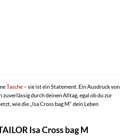
ine
Tasche
– sie ist ein Statement. Ein Ausdruck von
 zuverlässig durch deinen Alltag, egal ob du zur
etzt, wie die „Isa Cross bag M“ dein Leben
 TAILOR Isa Cross bag M