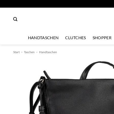
Zum
Inhalt
springen
HANDTASCHEN
CLUTCHES
SHOPPER
Start
»
Taschen
»
Handtaschen