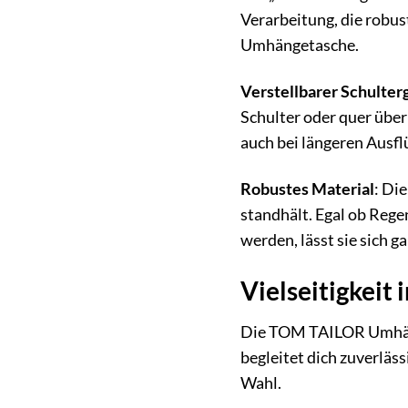
Verarbeitung, die robu
Umhängetasche.
Verstellbarer Schulter
Schulter oder quer über
auch bei längeren Ausfl
Robustes Material
: Di
standhält. Egal ob Rege
werden, lässt sie sich g
Vielseitigkeit 
Die TOM TAILOR Umhänget
begleitet dich zuverläs
Wahl.