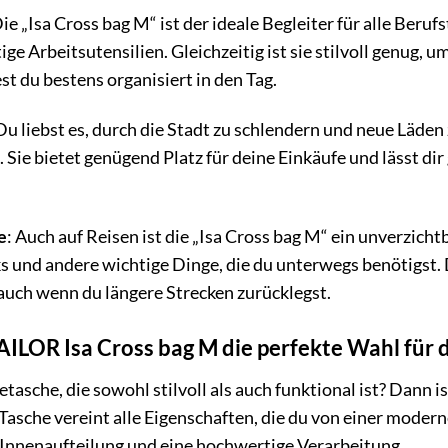
Die „Isa Cross bag M“ ist der ideale Begleiter für alle Beru
ge Arbeitsutensilien. Gleichzeitig ist sie stilvoll genug, 
st du bestens organisiert in den Tag.
 Du liebst es, durch die Stadt zu schlendern und neue Läden
. Sie bietet genügend Platz für deine Einkäufe und lässt dir
e
: Auch auf Reisen ist die „Isa Cross bag M“ ein unverzicht
und andere wichtige Dinge, die du unterwegs benötigst. D
auch wenn du längere Strecken zurücklegst.
LOR Isa Cross bag M die perfekte Wahl für di
asche, die sowohl stilvoll als auch funktional ist? Dann 
e Tasche vereint alle Eigenschaften, die du von einer mod
 Innenaufteilung und eine hochwertige Verarbeitung.