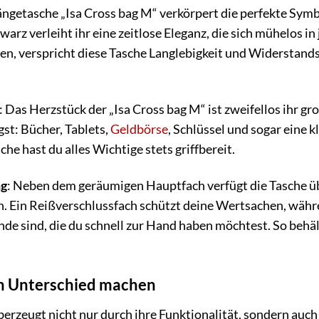
etasche „Isa Cross bag M“ verkörpert die perfekte Sym
arz verleiht ihr eine zeitlose Eleganz, die sich mühelos in
n, verspricht diese Tasche Langlebigkeit und Widerstandsfäh
: Das Herzstück der „Isa Cross bag M“ ist zweifellos ihr gr
gst: Bücher, Tablets,
Geldbörse
, Schlüssel und sogar eine 
he hast du alles Wichtige stets griffbereit.
ng
: Neben dem geräumigen Hauptfach verfügt die Tasche ü
n. Ein Reißverschlussfach schützt deine Wertsachen, währ
de sind, die du schnell zur Hand haben möchtest. So behäl
den Unterschied machen
erzeugt nicht nur durch ihre Funktionalität, sondern auch 