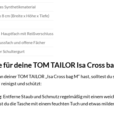
s Synthetikmaterial
x 8 cm (Breite x Höhe x Tiefe)
Hauptfach mit Reißverschluss
ussfach und offene Fächer
er Schultergurt
e für deine TOM TAILOR Isa Cross b
n deiner TOM TAILOR „Isa Cross bag M“ hast, solltest du si
 reinigst und schützt:
g
: Entferne Staub und Schmutz regelmäßig mit einem weich
 du die Tasche mit einem feuchten Tuch und etwas milde