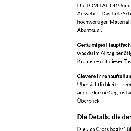
Die TOM TAILOR Umhäng
Aussehen. Das tiefe Schw
hochwertigen Materialie
Abenteuer.
Geräumiges Hauptfach
was du im Alltag benöti
Kramen – mit dieser Tasc
Clevere Innenaufteilu
Übersichtlichkeit sorge
andere kleine Gegenstän
Überblick.
Die Details, die 
Die „Isa Cross bag M“ üb