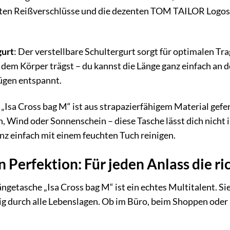
sten Reißverschlüsse und die dezenten TOM TAILOR Logos u
gurt
: Der verstellbare Schultergurt sorgt für optimalen Tra
 dem Körper trägst – du kannst die Länge ganz einfach an 
ügen entspannt.
e „Isa Cross bag M“ ist aus strapazierfähigem Material gef
n, Wind oder Sonnenschein – diese Tasche lässt dich nicht 
anz einfach mit einem feuchten Tuch reinigen.
in Perfektion: Für jeden Anlass die r
asche „Isa Cross bag M“ ist ein echtes Multitalent. Sie p
sig durch alle Lebenslagen. Ob im Büro, beim Shoppen oder a