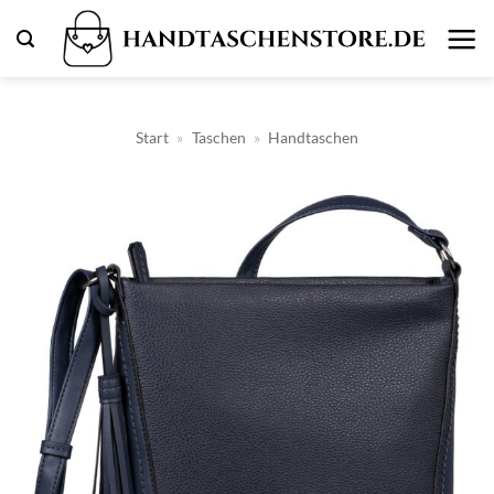
Zum
Inhalt
springen
Start
»
Taschen
»
Handtaschen