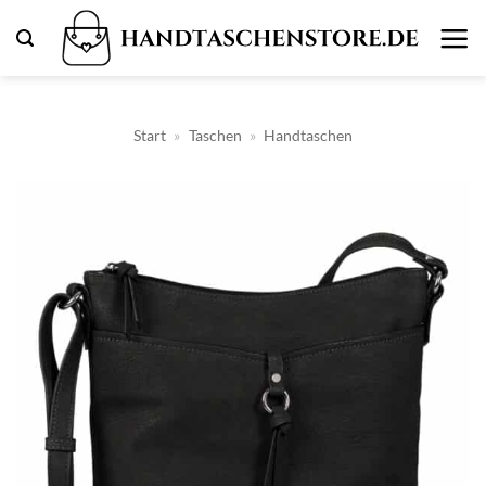
Zum
Inhalt
springen
Start
»
Taschen
»
Handtaschen