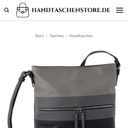
Zum
Inhalt
springen
Start
»
Taschen
»
Handtaschen