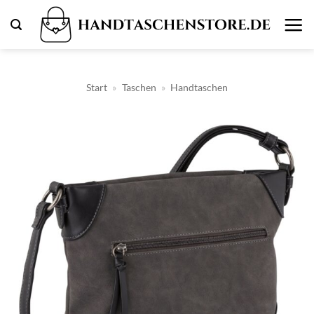
Zum
Inhalt
springen
Start
»
Taschen
»
Handtaschen