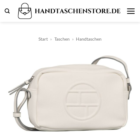
Zum
Inhalt
springen
Start
»
Taschen
»
Handtaschen