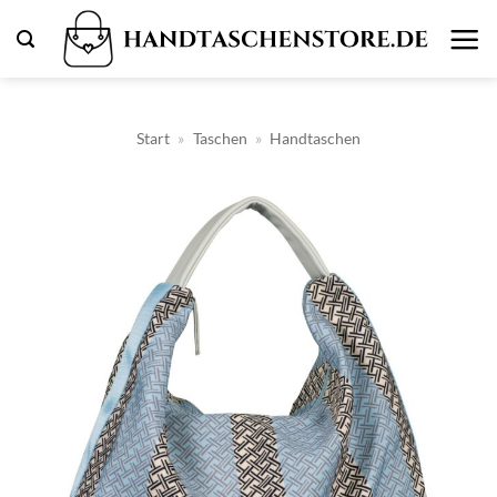
Zum
Inhalt
springen
Start
»
Taschen
»
Handtaschen