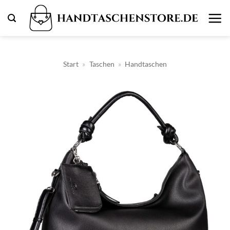
Zum
Inhalt
springen
Start
»
Taschen
»
Handtaschen