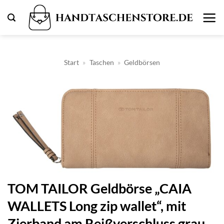
Zum
Inhalt
springen
Start
»
Taschen
»
Geldbörsen
TOM TAILOR Geldbörse „CAIA
WALLETS Long zip wallet“, mit
Zierband am Reißverschluss grau