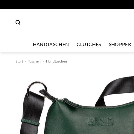
Zum
Inhalt
springen
HANDTASCHEN
CLUTCHES
SHOPPER
Start
»
Taschen
»
Handtaschen