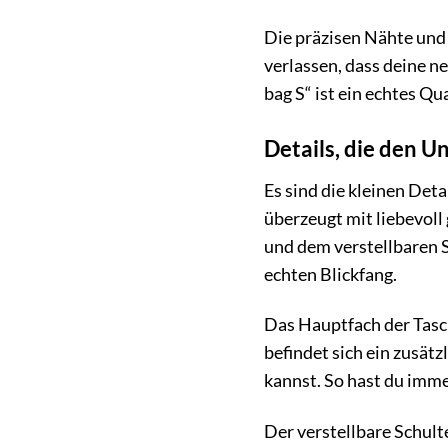
Die präzisen Nähte und 
verlassen, dass deine n
bag S“ ist ein echtes Q
Details, die den 
Es sind die kleinen De
überzeugt mit liebevoll
und dem verstellbaren S
echten Blickfang.
Das Hauptfach der Tasch
befindet sich ein zusät
kannst. So hast du immer
Der verstellbare Schult