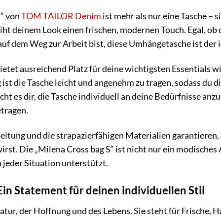
S“ von
TOM TAILOR Denim
ist mehr als nur eine Tasche – s
leiht deinem Look einen frischen, modernen Touch. Egal, ob
uf dem Weg zur Arbeit bist, diese Umhängetasche ist der id
etet ausreichend Platz für deine wichtigsten Essentials 
g ist die Tasche leicht und angenehm zu tragen, sodass du 
ht es dir, die Tasche individuell an deine Bedürfnisse anz
etragen.
itung und die strapazierfähigen Materialien garantieren,
irst. Die „Milena Cross bag S“ ist nicht nur ein modisches
n jeder Situation unterstützt.
in Statement für deinen individuellen Stil
Natur, der Hoffnung und des Lebens. Sie steht für Frische,