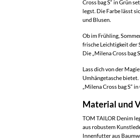
Cross bag S“ in Grün set
legst. Die Farbe lässt s
und Blusen.
Ob im Frühling, Sommer,
frische Leichtigkeit de
Die „Milena Cross bag S“
Lass dich von der Magie
Umhängetasche bietet. O
„Milena Cross bag S“ in
Material und V
TOM TAILOR Denim legt 
aus robustem Kunstleder
Innenfutter aus Baumwo