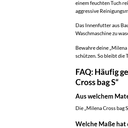
einem feuchten Tuch re
aggressive Reinigungsmi
Das Innenfutter aus Bau
Waschmaschine zu wasch
Bewahre deine „Milena C
schützen. So bleibt die
FAQ: Häufig g
Cross bag S“
Aus welchem Mater
Die „Milena Cross bag S
Welche Maße hat 