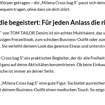
 Körper getragen – die „Milena Cross bag S“ passt sich dein
equem tragen, ohne dass sie dich stört.
 die begeistert: Für jeden Anlass die 
“ von TOM TAILOR Denim ist ein echtes Multitalent, das si
ssigen Freizeitlook, zum schicken Business-Outfit oder z
. Sie verleiht deinem Look das gewisse Etwas und unterstrei
 Cross bag S“ ein praktischer Begleiter, der dir alle Freihe
d ganz auf deine Aktivitäten konzentrieren. Ob beim Einka
sche ist immer an deiner Seite.
„Milena Cross bag S“ eine gute Figur. Sie bietet ausreiche
t deinem Business-Outfit einen modischen Touch. So zeigs