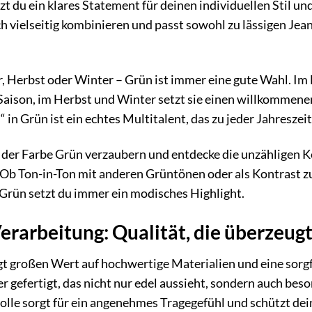
zt du ein klares Statement für deinen individuellen Stil u
ich vielseitig kombinieren und passt sowohl zu lässigen Jea
 Herbst oder Winter – Grün ist immer eine gute Wahl. Im 
r Saison, im Herbst und Winter setzt sie einen willkommene
 in Grün ist ein echtes Multitalent, das zu jeder Jahreszei
 der Farbe Grün verzaubern und entdecke die unzähligen K
b Ton-in-Ton mit anderen Grüntönen oder als Kontrast zu 
 Grün setzt du immer ein modisches Highlight.
erarbeitung: Qualität, die überzeug
großen Wert auf hochwertige Materialien und eine sorgfäl
 gefertigt, das nicht nur edel aussieht, sondern auch beson
lle sorgt für ein angenehmes Tragegefühl und schützt de