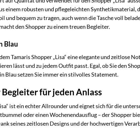
t auf Qualität und verwendet für den Shopper „Lisa“ auss
s einem robusten und pflegeleichten Synthetikmaterial, d
bil und bequem zu tragen, auch wenn die Tasche voll beladen
macht den Shopper zu einem treuen Begleiter.
n Blau
dem Tamaris Shopper „Lisa“ eine elegante und zeitlose Note. 
en lässt und zu jedem Outfit passt. Egal, ob Sie den Shopp
in Blau setzen Sie immer ein stilvolles Statement.
r Begleiter für jeden Anlass
a“ ist ein echter Allrounder und eignet sich für die unters
tbummel oder einen Wochenendausflug – der Shopper bietet
nk seines zeitlosen Designs und der hochwertigen Verarbei