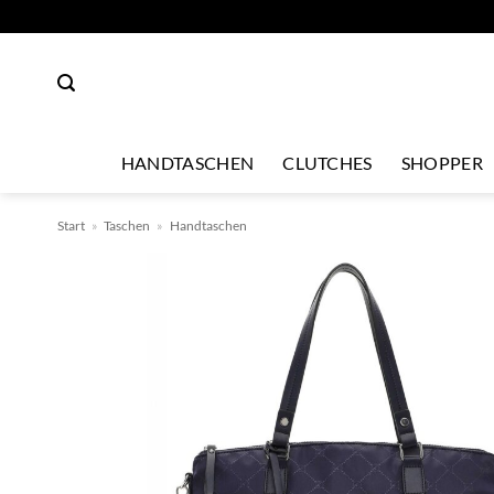
Zum
Inhalt
springen
HANDTASCHEN
CLUTCHES
SHOPPER
Start
»
Taschen
»
Handtaschen