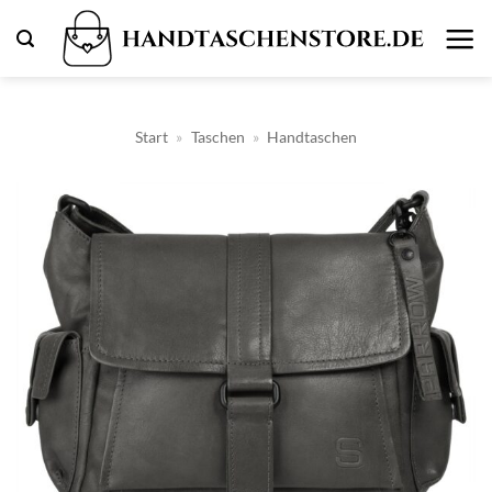
Zum
Inhalt
springen
Start
»
Taschen
»
Handtaschen