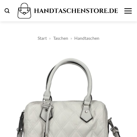
Zum
Inhalt
springen
Start
»
Taschen
»
Handtaschen