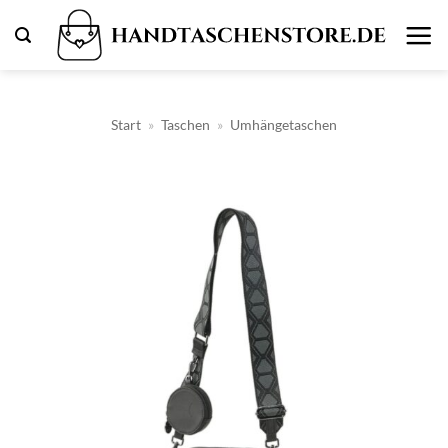
Zum
Inhalt
springen
Start
»
Taschen
»
Umhängetaschen