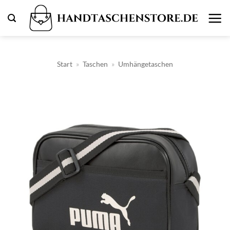
Zum
Inhalt
springen
Start
»
Taschen
»
Umhängetaschen