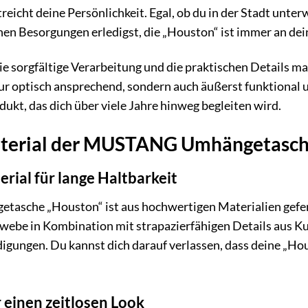
treicht deine Persönlichkeit. Egal, ob du in der Stadt unter
chen Besorgungen erledigst, die „Houston“ ist immer an dein
ie sorgfältige Verarbeitung und die praktischen Details m
t nur optisch ansprechend, sondern auch äußerst funktion
odukt, das dich über viele Jahre hinweg begleiten wird.
aterial der MUSTANG Umhängetasc
rial für lange Haltbarkeit
che „Houston“ ist aus hochwertigen Materialien geferti
ebe in Kombination mit strapazierfähigen Details aus Ku
gungen. Du kannst dich darauf verlassen, dass deine „Ho
 einen zeitlosen Look