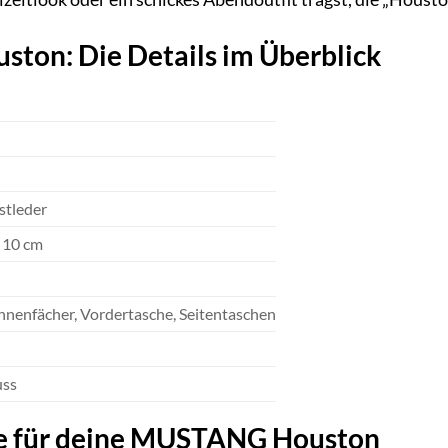
on: Die Details im Überblick
stleder
x 10 cm
nnenfächer, Vordertasche, Seitentaschen
uss
e für deine MUSTANG Houston