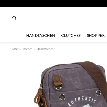
Zum
Inhalt
springen
HANDTASCHEN
CLUTCHES
SHOPPER
Start
»
Taschen
»
Handtaschen