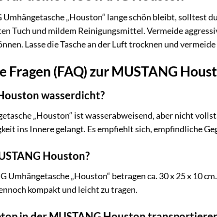
hängetasche „Houston“ lange schön bleibt, solltest du si
ten Tuch und mildem Reinigungsmittel. Vermeide aggressiv
nnen. Lasse die Tasche an der Luft trocknen und vermeide
lte Fragen (FAQ) zur MUSTANG Hous
Houston wasserdicht?
che „Houston“ ist wasserabweisend, aber nicht vollstä
gkeit ins Innere gelangt. Es empfiehlt sich, empfindliche 
 MUSTANG Houston?
mhängetasche „Houston“ betragen ca. 30 x 25 x 10 cm. Sie
ennoch kompakt und leicht zu tragen.
ptop in der MUSTANG Houston transportiere