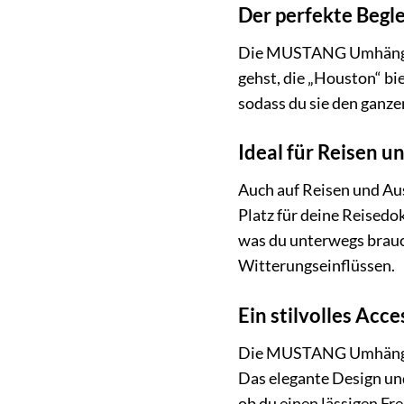
Der perfekte Begle
Die MUSTANG Umhängetasc
gehst, die „Houston“ bie
sodass du sie den ganze
Ideal für Reisen u
Auch auf Reisen und Au
Platz für deine Reisedo
was du unterwegs brauc
Witterungseinflüssen.
Ein stilvolles Acce
Die MUSTANG Umhängetasc
Das elegante Design und
ob du einen lässigen Fre