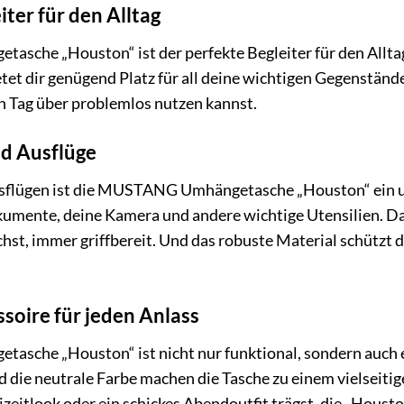
iter für den Alltag
he „Houston“ ist der perfekte Begleiter für den Alltag. 
tet dir genügend Platz für all deine wichtigen Gegenstände.
n Tag über problemlos nutzen kannst.
nd Ausflüge
sflügen ist die MUSTANG Umhängetasche „Houston“ ein unv
kumente, deine Kamera und andere wichtige Utensilien. Da
hst, immer griffbereit. Und das robuste Material schützt
ssoire für jeden Anlass
he „Houston“ ist nicht nur funktional, sondern auch ein 
 die neutrale Farbe machen die Tasche zu einem vielseitige
izeitlook oder ein schickes Abendoutfit trägst, die „Houston