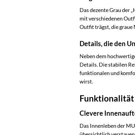
Das dezente Grau der „H
mit verschiedenen Outfi
Outfit trägst, die gra
Details, die den 
Neben dem hochwertige
Details. Die stabilen R
funktionalen und komfor
wirst.
Funktionalitä
Clevere Innenauft
Das Innenleben der MUS
übersichtlich verstauen