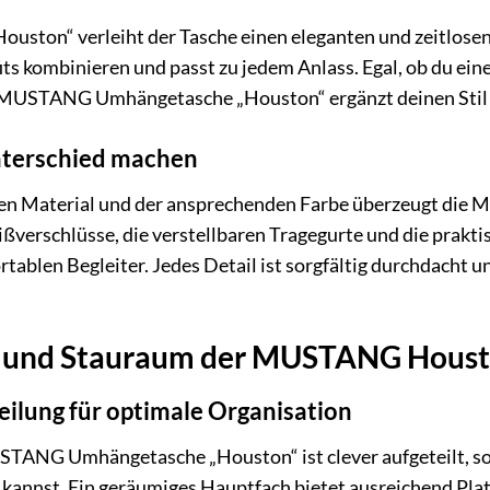
ouston“ verleiht der Tasche einen eleganten und zeitlosen
ts kombinieren und passt zu jedem Anlass. Egal, ob du eine
ue MUSTANG Umhängetasche „Houston“ ergänzt deinen Stil 
Unterschied machen
n Material und der ansprechenden Farbe überzeugt die 
eißverschlüsse, die verstellbaren Tragegurte und die pra
tablen Begleiter. Jedes Detail ist sorgfältig durchdacht un
t und Stauraum der MUSTANG Hous
eilung für optimale Organisation
TANG Umhängetasche „Houston“ ist clever aufgeteilt, so
 kannst. Ein geräumiges Hauptfach bietet ausreichend Pla