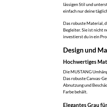
lässigen Stil und unters
einfach nur deine tägli
Das robuste Material, d
Begleiter. Sie ist nich
investierst du in ein Pr
Design und M
Hochwertiges Mate
Die MUSTANG Umhängetas
Das robuste Canvas-Gew
Abnutzung und Beschädi
Farbe behält.
Elegantes Grau für