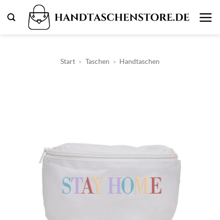
Zum
Inhalt
springen
Start
»
Taschen
»
Handtaschen