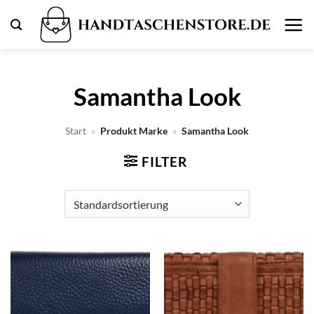
Zum
Inhalt
springen
Samantha Look
Start
»
Produkt Marke
»
Samantha Look
FILTER