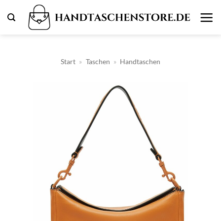
Zum
Inhalt
springen
Start
»
Taschen
»
Handtaschen