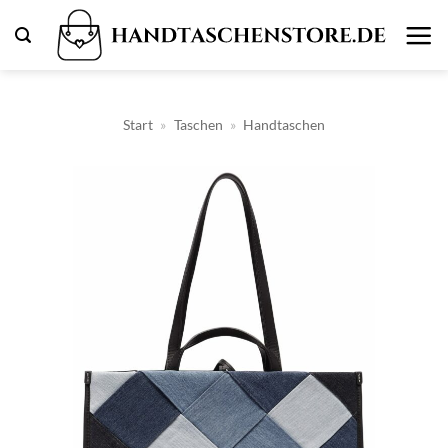
Zum
Inhalt
springen
Start
»
Taschen
»
Handtaschen