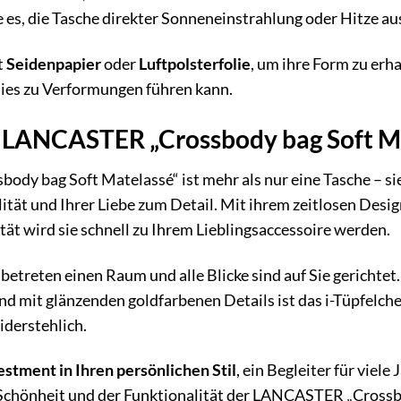
 es, die Tasche direkter Sonneneinstrahlung oder Hitze au
t
Seidenpapier
oder
Luftpolsterfolie
, um ihre Form zu erh
 dies zu Verformungen führen kann.
 LANCASTER „Crossbody bag Soft Ma
y bag Soft Matelassé“ ist mehr als nur eine Tasche – sie i
tät und Ihrer Liebe zum Detail. Mit ihrem zeitlosen Desig
tät wird sie schnell zu Ihrem Lieblingsaccessoire werden.
 betreten einen Raum und alle Blicke sind auf Sie gericht
d mit glänzenden goldfarbenen Details ist das i-Tüpfelchen
iderstehlich.
estment in Ihren persönlichen Stil
, ein Begleiter für viel
r Schönheit und der Funktionalität der LANCASTER „Cross