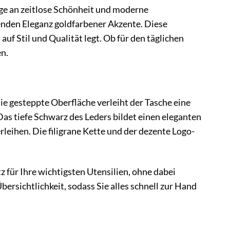
e an zeitlose Schönheit und moderne
lenden Eleganz goldfarbener Akzente. Diese
uf Stil und Qualität legt. Ob für den täglichen
en.
Die gesteppte Oberfläche verleiht der Tasche eine
 Das tiefe Schwarz des Leders bildet einen eleganten
leihen. Die filigrane Kette und der dezente Logo-
z für Ihre wichtigsten Utensilien, ohne dabei
ersichtlichkeit, sodass Sie alles schnell zur Hand