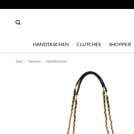
Zum
Inhalt
springen
HANDTASCHEN
CLUTCHES
SHOPPER
Start
»
Taschen
»
Handtaschen