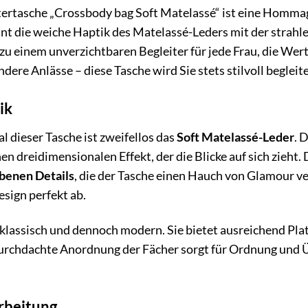
tasche „Crossbody bag Soft Matelassé“ ist eine Hommag
eint die weiche Haptik des Matelassé-Leders mit der strah
 einem unverzichtbaren Begleiter für jede Frau, die Wert a
ere Anlässe – diese Tasche wird Sie stets stilvoll begleit
ik
l dieser Tasche ist zweifellos das
Soft Matelassé-Leder
. 
en dreidimensionalen Effekt, der die Blicke auf sich zieht.
benen Details
, die der Tasche einen Hauch von Glamour ver
sign perfekt ab.
 klassisch und dennoch modern. Sie bietet ausreichend Plat
durchdachte Anordnung der Fächer sorgt für Ordnung und Üb
rbeitung