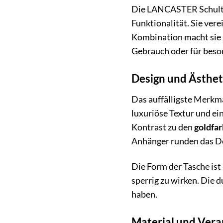
Die LANCASTER Schulter
Funktionalität. Sie ver
Kombination macht sie zu
Gebrauch oder für besond
Design und Ästhet
Das auffälligste Merkma
luxuriöse Textur und ein
Kontrast zu den
goldfar
Anhänger runden das De
Die Form der Tasche ist
sperrig zu wirken. Die 
haben.
Material und Vera