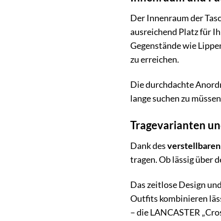
Der Innenraum der Tasc
ausreichend Platz für I
Gegenstände wie Lippen
zu erreichen.
Die durchdachte Anordnu
lange suchen zu müssen
Tragevarianten u
Dank des
verstellbare
tragen. Ob lässig über d
Das zeitlose Design und
Outfits kombinieren läs
– die LANCASTER „Cross