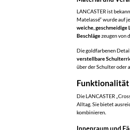
LANCASTER ist bekannt 
Matelassé“ wurde auf je
weiche, geschmeidige 
Beschläge
zeugen von d
Die goldfarbenen Detail
verstellbare Schulterr
über der Schulter oder 
Funktionalität
Die LANCASTER „Crossbod
Alltag. Sie bietet ausre
kombinieren.
Innenraum und Fä