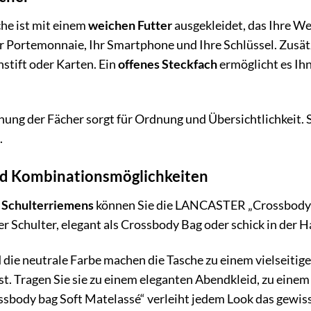
he ist mit einem
weichen Futter
ausgekleidet, das Ihre We
hr Portemonnaie, Ihr Smartphone und Ihre Schlüssel. Zusätz
stift oder Karten. Ein
offenes Steckfach
ermöglicht es Ihn
ng der Fächer sorgt für Ordnung und Übersichtlichkeit. So
.
nd Kombinationsmöglichkeiten
n Schulterriemens
können Sie die LANCASTER „Crossbody b
er Schulter, elegant als Crossbody Bag oder schick in der H
 die neutrale Farbe machen die Tasche zu einem vielseitig
st. Tragen Sie sie zu einem eleganten Abendkleid, zu eine
body bag Soft Matelassé“ verleiht jedem Look das gewis