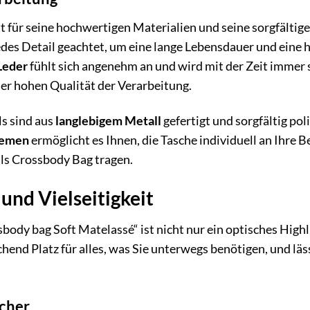
für seine hochwertigen Materialien und seine sorgfältige
des Detail geachtet, um eine lange Lebensdauer und eine h
Leder
fühlt sich angenehm an und wird mit der Zeit immer 
er hohen Qualität der Verarbeitung.
s sind aus
langlebigem Metall
gefertigt und sorgfältig pol
iemen
ermöglicht es Ihnen, die Tasche individuell an Ihre
als Crossbody Bag tragen.
 und Vielseitigkeit
y bag Soft Matelassé“ ist nicht nur ein optisches Highlig
ichend Platz für alles, was Sie unterwegs benötigen, und lä
cher