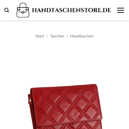
Zum
Inhalt
springen
Start
»
Taschen
»
Handtaschen