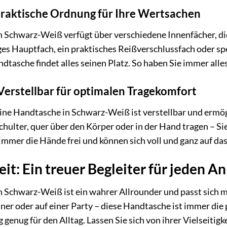
Praktische Ordnung für Ihre Wertsachen
n Schwarz-Weiß verfügt über verschiedene Innenfächer, di
es Hauptfach, ein praktisches Reißverschlussfach oder spe
ndtasche findet alles seinen Platz. So haben Sie immer alle
Verstellbar für optimalen Tragekomfort
ine Handtasche in Schwarz-Weiß ist verstellbar und ermög
Schulter, quer über den Körper oder in der Hand tragen – S
immer die Hände frei und können sich voll und ganz auf da
eit: Ein treuer Begleiter für jeden An
n Schwarz-Weiß ist ein wahrer Allrounder und passt sich 
r oder auf einer Party – diese Handtasche ist immer die p
g genug für den Alltag. Lassen Sie sich von ihrer Vielseit