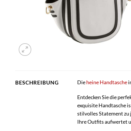
Die
heine
Handtasche
i
BESCHREIBUNG
Entdecken Sie die perf
exquisite Handtasche ist
stilvolles Statement zu 
Ihre Outfits aufwertet 