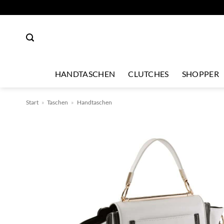
Zum
Inhalt
springen
HANDTASCHEN
CLUTCHES
SHOPPER
Start
»
Taschen
»
Handtaschen