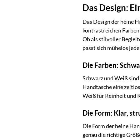
Das Design: E
Das Design der heine H
kontrastreichen Farben
Ob als stilvoller Begle
passt sich mühelos jede
Die Farben: Schwa
Schwarz und Weiß sind Fa
Handtasche eine zeitlos
Weiß für Reinheit und K
Die Form: Klar, st
Die Form der heine Handt
genau die richtige Größ