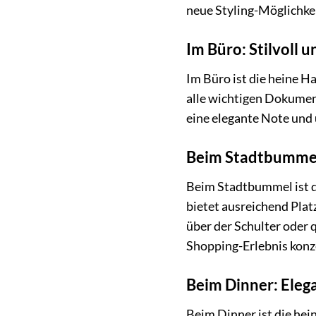
neue Styling-Möglichke
Im Büro: Stilvoll u
Im Büro ist die heine H
alle wichtigen Dokumente
eine elegante Note und 
Beim Stadtbummel
Beim Stadtbummel ist di
bietet ausreichend Plat
über der Schulter oder 
Shopping-Erlebnis konz
Beim Dinner: Eleg
Beim Dinner ist die hei