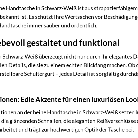
ne Handtasche in Schwarz-Weiß ist aus strapazierfähigem P
 bekannt ist. Es schützt Ihre Wertsachen vor Beschädigungen
 Handtasche immer sauber und ordentlich.
ebevoll gestaltet und funktional
n Schwarz-Weiß überzeugt nicht nur durch ihr elegantes D
llen Details, die sie zu einem echten Blickfang machen. Ob 
rstellbare Schultergurt – jedes Detail ist sorgfältig durc
ionen: Edle Akzente für einen luxuriösen Loo
ationen an der heine Handtasche in Schwarz-Weiß setzen l
ie glänzenden Schnallen, die eleganten Reißverschlüsse o
rarbeitet und trägt zur hochwertigen Optik der Tasche bei.