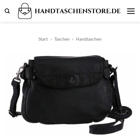
Zum
Inhalt
springen
Start
»
Taschen
»
Handtaschen