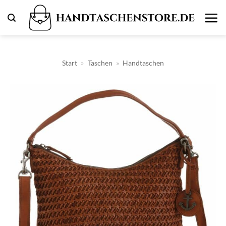
Zum
Inhalt
springen
Start
»
Taschen
»
Handtaschen