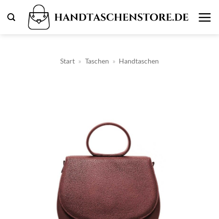
Zum
Inhalt
springen
Start
»
Taschen
»
Handtaschen