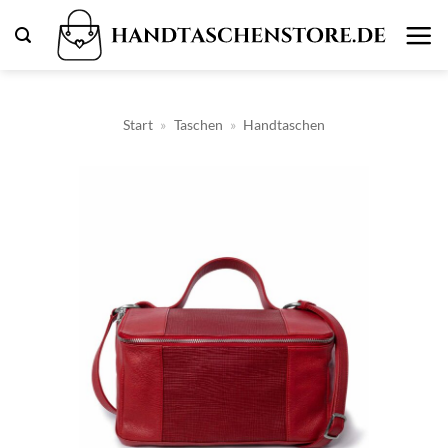
Zum
Inhalt
springen
Start
»
Taschen
»
Handtaschen