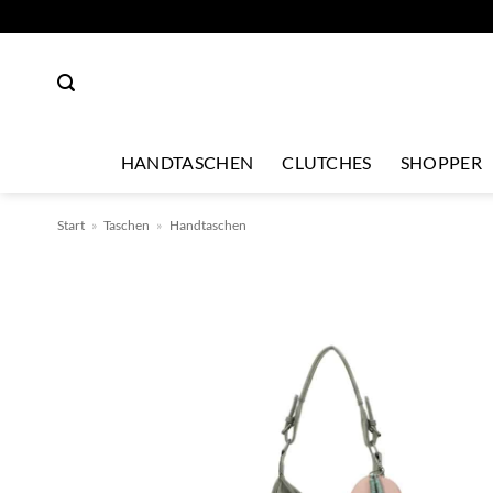
Zum
Inhalt
springen
HANDTASCHEN
CLUTCHES
SHOPPER
Start
»
Taschen
»
Handtaschen