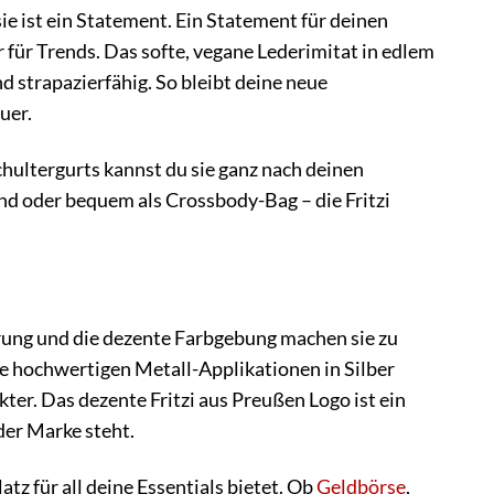
sie ist ein Statement. Ein Statement für deinen
r für Trends. Das softe, vegane Lederimitat in edlem
nd strapazierfähig. So bleibt deine neue
uer.
chultergurts kannst du sie ganz nach deinen
nd oder bequem als Crossbody-Bag – die Fritzi
ührung und die dezente Farbgebung machen sie zu
ie hochwertigen Metall-Applikationen in Silber
ter. Das dezente Fritzi aus Preußen Logo ist ein
der Marke steht.
tz für all deine Essentials bietet. Ob
Geldbörse
,