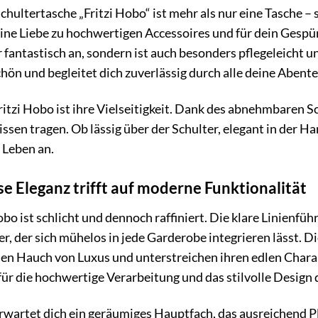
chultertasche „Fritzi Hobo“ ist mehr als nur eine Tasche – 
deine Liebe zu hochwertigen Accessoires und für dein Gespü
r fantastisch an, sondern ist auch besonders pflegeleicht u
chön und begleitet dich zuverlässig durch alle deine Abente
itzi Hobo ist ihre Vielseitigkeit. Dank des abnehmbaren S
en tragen. Ob lässig über der Schulter, elegant in der Ha
 Leben an.
se Eleganz trifft auf moderne Funktionalität
obo ist schlicht und dennoch raffiniert. Die klare Linienf
, der sich mühelos in jede Garderobe integrieren lässt. D
nen Hauch von Luxus und unterstreichen ihren edlen Charak
ür die hochwertige Verarbeitung und das stilvolle Design 
rwartet dich ein geräumiges Hauptfach, das ausreichend Pla