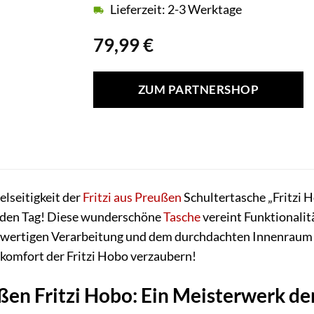
Lieferzeit: 2-3 Werktage
79,99
€
ZUM PARTNERSHOP
elseitigkeit der
Fritzi aus Preußen
Schultertasche „Fritzi 
 jeden Tag! Diese wunderschöne
Tasche
vereint Funktionalit
hwertigen Verarbeitung und dem durchdachten Innenraum be
omfort der Fritzi Hobo verzaubern!
ußen Fritzi Hobo: Ein Meisterwerk der