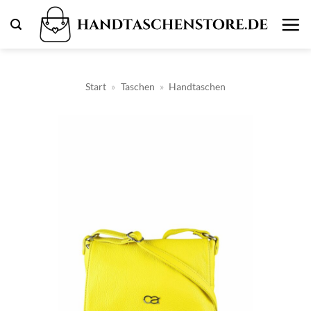
Zum
Inhalt
springen
Start
»
Taschen
»
Handtaschen