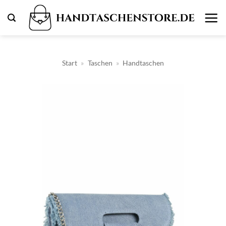
Zum
Inhalt
springen
Start
»
Taschen
»
Handtaschen