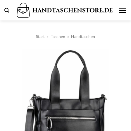
Zum
Inhalt
springen
Start
»
Taschen
»
Handtaschen