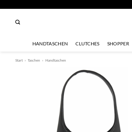
Zum
Inhalt
springen
HANDTASCHEN
CLUTCHES
SHOPPER
Start
»
Taschen
»
Handtaschen