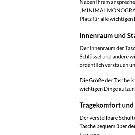
Neben ihrem ansprechen
„MINIMAL MONOGRAM SHO
Platz für alle wichtigen
Innenraum und S
Der Innenraum der Tasch
Schlüssel und andere w
ordentlich verstauen und
Die Größe der Tasche ist
wichtigen Dinge aufzune
Tragekomfort un
Der verstellbare Schult
Tasche bequem über der 
bewegen.