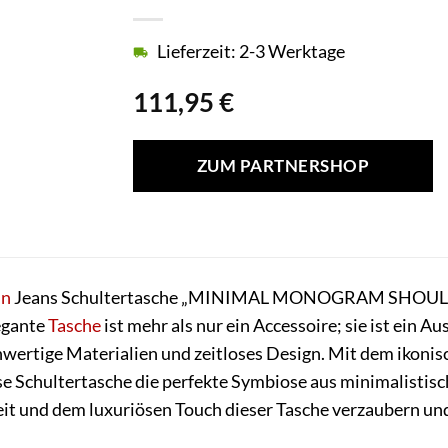
Lieferzeit: 2-3 Werktage
111,95
€
ZUM PARTNERSHOP
in
Jeans Schultertasche „MINIMAL MONOGRAM SHOULDER
legante
Tasche
ist mehr als nur ein Accessoire; sie ist ein A
wertige Materialien und zeitloses Design. Mit dem ikoni
e Schultertasche die perfekte Symbiose aus minimalistis
keit und dem luxuriösen Touch dieser Tasche verzaubern und