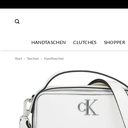
Zum
Inhalt
springen
HANDTASCHEN
CLUTCHES
SHOPPER
Start
»
Taschen
»
Handtaschen