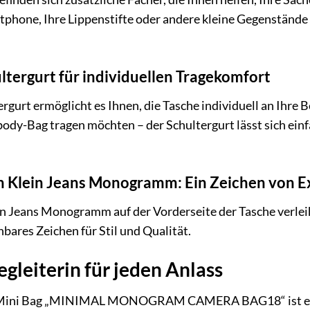
tphone, Ihre Lippenstifte oder andere kleine Gegenstände v
ltergurt für individuellen Tragekomfort
rgurt ermöglicht es Ihnen, die Tasche individuell an Ihre B
body-Bag tragen möchten – der Schultergurt lässt sich einf
n Klein Jeans Monogramm: Ein Zeichen von Ex
n Jeans Monogramm auf der Vorderseite der Tasche verleiht 
ares Zeichen für Stil und Qualität.
egleiterin für jeden Anlass
s Mini Bag „MINIMAL MONOGRAM CAMERA BAG18“ ist ein vie