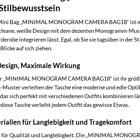
Stilbewusstsein
ns Mini Bag „MINIMAL MONOGRAM CAMERA BAG18“ ist me
 cleane, weiße Design mit dem dezenten Monogramm-Muster 
derobe integrieren lässt. Egal, ob Sie sie tagsüber in der
Blicke auf sich ziehen.
Design, Maximale Wirkung
der „MINIMAL MONOGRAM CAMERA BAG18“ ist ihr größtes 
uster verleihen der Tasche eine moderne und edle Optik.
, das sich perfekt mit verschiedenen Outfits kombinieren l
diese Tasche verleiht jedem Outfit das gewisse Etwas.
ialien für Langlebigkeit und Tragekomfort
eht für Qualität und Langlebigkeit. Die „MINIMAL MON