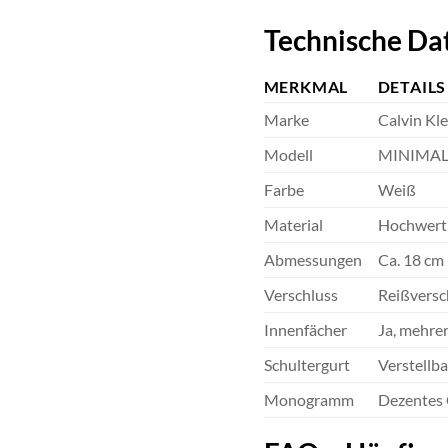
Technische Da
MERKMAL
DETAILS
Marke
Calvin Kle
Modell
MINIMA
Farbe
Weiß
Material
Hochwerti
Abmessungen
Ca. 18 cm 
Verschluss
Reißversc
Innenfächer
Ja, mehre
Schultergurt
Verstellba
Monogramm
Dezentes 