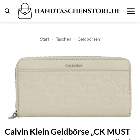
Zum
Inhalt
springen
Start
»
Taschen
»
Geldbörsen
Calvin Klein Geldbörse „CK MUST