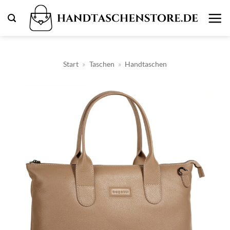
Zum
Inhalt
springen
Start
»
Taschen
»
Handtaschen