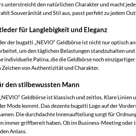
s unterstreicht den natürlichen Charakter und macht jede
ahlt Souveränität und Stil aus, passt perfekt zu jedem Outf
leder für Langlebigkeit und Eleganz
r der bugatti „NEVIO“ Geldbörse ist nicht nur optisch an
arbeitet, um den täglichen Belastungen standzuhalten und I
e individuelle Patina, die die Geldbörse noch einzigartige
m Zeichen von Authentizität und Charakter.
für den stilbewussten Mann
„NEVIO“ Geldbörse ist klassisch und zeitlos. Klare Linien 
 der Mode kommt. Das dezente bugatti Logo auf der Vorder
en. Die durchdachte Innenaufteilung sorgt für Ordnung un
immer griffbereit haben. Ob im Business-Meeting oder in 
eden Anlass.