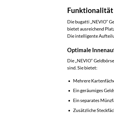
Funktionalitä
Die bugatti „NEVIO“ Gel
bietet ausreichend Plat
Die intelligente Auftei
Optimale Innenauf
Die „NEVIO“ Geldbörse v
sind. Sie bietet:
Mehrere Kartenfäche
Ein geräumiges Geld
Ein separates Münzf
Zusätzliche Steckfä