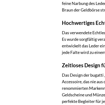
feine Narbung des Leder
Braun der Geldbörse str
Hochwertiges Echt
Das verwendete Echtlede
Es wurde sorgfältig ver
entwickelt das Leder ein
jede Falte wird zu eine
Zeitloses Design 
Das Design der bugatti 
Accessoire, das nie aus
renommierten Markennam
Geldscheine und Münzen 
perfekte Begleiter für j