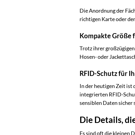
Die Anordnung der Fäche
richtigen Karte oder de
Kompakte Größe f
Trotz ihrer großzügigen
Hosen- oder Jackettasch
RFID-Schutz für Ih
In der heutigen Zeit is
integrierten RFID-Schut
sensiblen Daten sicher 
Die Details, d
Es sind oft die kleinen