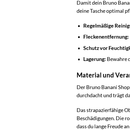
Damit dein Bruno Banani 
deine Tasche optimal pf
Regelmäßige Reinig
Fleckenentfernung:
Schutz vor Feuchtigk
Lagerung:
Bewahre de
Material und Verar
Der Bruno Banani Shopp
durchdacht und trägt da
Das strapazierfähige O
Beschädigungen. Die ro
dass du lange Freude a