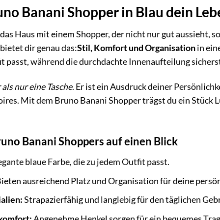
no Banani Shopper in Blau dein Leb
st das Haus mit einem Shopper, der nicht nur gut aussieht, 
bietet dir genau das:
Stil, Komfort und Organisation
in ein
t passt, während die durchdachte Innenaufteilung sicherste
 als nur eine Tasche
. Er ist ein Ausdruck deiner Persönlic
ires. Mit dem Bruno Banani Shopper trägst du ein Stück Lux
runo Banani Shoppers auf einen Blick
gante blaue Farbe, die zu jedem Outfit passt.
ieten ausreichend Platz und Organisation für deine persö
alien:
Strapazierfähig und langlebig für den täglichen Geb
komfort:
Angenehme Henkel sorgen für ein bequemes Trage