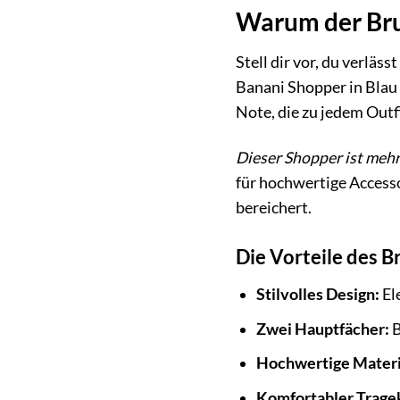
Warum der Bru
Stell dir vor, du verläs
Banani Shopper in Blau 
Note, die zu jedem Outfi
Dieser Shopper ist mehr
für hochwertige Accesso
bereichert.
Die Vorteile des B
Stilvolles Design:
Ele
Zwei Hauptfächer:
B
Hochwertige Materi
Komfortabler Trage