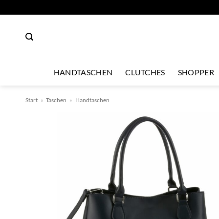
Zum
Inhalt
springen
HANDTASCHEN
CLUTCHES
SHOPPER
Start
»
Taschen
»
Handtaschen