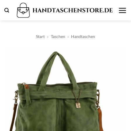
Zum
Inhalt
springen
Start
»
Taschen
»
Handtaschen